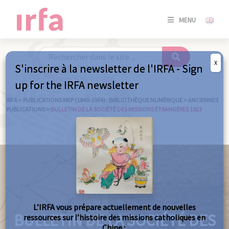
SE
MENU
CONNE
/
S'INSC
X
S'inscrire à la newsletter de l'IRFA - Sign
SE
up for the IRFA newsletter
CONNE
/ S'INSC
IRFA
>
PUBLICATIONS MEP (1840-1964) : BIBLIOTHÈQUE NUMÉRIQUE
>
ANCIENNES
PUBLICATIONS
>
BULLETIN DE LA SOCIÉTÉ DES MISSIONS ÉTRANGÈRES 1923
FE
L’IRFA vous prépare actuellement de nouvelles
BULLETIN DE LA SOCIÉTÉ DES
ressources sur l’histoire des missions catholiques en
Chine :