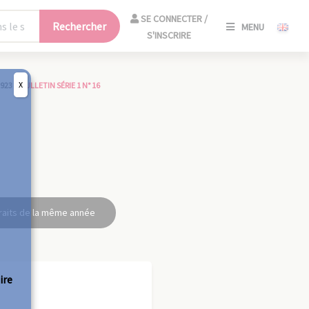
SE
SE CONNECTER /
Rechercher
MENU
CONNECT
S'INSCRIRE
/
S'INSCRIR
X
1923
>
BULLETIN SÉRIE 1 N° 16
FERM
raits de la même année
ire