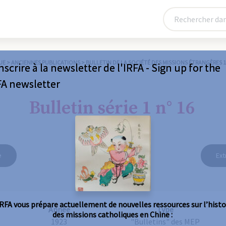
UE
>
ANCIENNES PUBLICATIONS
>
BULLETIN DE LA SOCIÉTÉ DES MISSIONS ÉTRANGÈRES 
nscrire à la newsletter de l'IRFA - Sign up for the
FA newsletter
Bulletin série 1 n° 16
e
Ext
IRFA vous prépare actuellement de nouvelles ressources sur l’histo
Année
Type
des missions catholiques en Chine :
1923
"Bulletins" des MEP