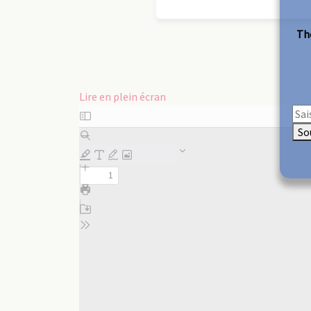
The
Lire en plein écran
Aller
au
So
contenu
PDF