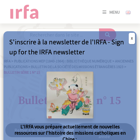
SE
MENU
CONNE
/
S'INSC
X
S'inscrire à la newsletter de l'IRFA - Sign
SE
up for the IRFA newsletter
CONNE
/ S'INSC
IRFA
>
PUBLICATIONS MEP (1840-1964) : BIBLIOTHÈQUE NUMÉRIQUE
>
ANCIENNES
PUBLICATIONS
>
BULLETIN DE LA SOCIÉTÉ DES MISSIONS ÉTRANGÈRES 1923
>
BULLETIN SÉRIE 1 N° 15
FE
Bulletin série 1 n° 15
L’IRFA vous prépare actuellement de nouvelles
Retour à la recherche
Extraits de la même
ressources sur l’histoire des missions catholiques en
année
Chine :