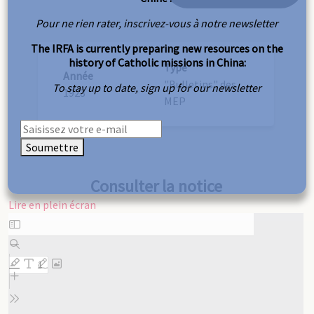
Pour ne rien rater, inscrivez-vous à notre newsletter
The IRFA is currently preparing new resources on the
history of Catholic missions in China:
Type
Année
"Bulletins" des
To stay up to date, sign up for our newsletter
1923
MEP
Soumettre
Consulter la notice
Lire en plein écran
Aller
au
contenu
PDF