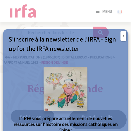
SE
MENU
CONNE
/
S'INSC
X
S'inscrire à la newsletter de l'IRFA - Sign
SE
up for the IRFA newsletter
CONNE
/ S'INSC
IRFA
>
MEP PUBLICATIONS (1840-1967) : DIGITAL LIBRARY
>
PUBLICATIONS
>
RAPPORT ANNUEL 1952
>
RÉGION DE L’INDE
C
Région de l'Inde
Back to search
Excerpts from the
L’IRFA vous prépare actuellement de nouvelles
same year
ressources sur l’histoire des missions catholiques en
Chine :