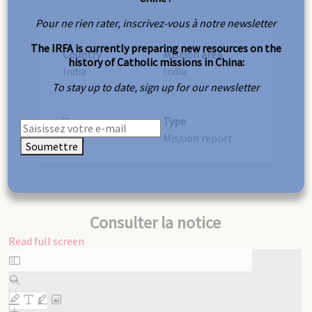
Pour ne rien rater, inscrivez-vous à notre newsletter
The IRFA is currently preparing new resources on the
Country
Mission area
history of Catholic missions in China:
India
India
To stay up to date, sign up for our newsletter
Year
Type
1952
Mission report
Soumettre
Consulter la notice
Read full screen
Skip
to
PDF
content