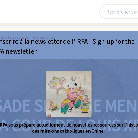
AN À LA COUR DE LOUIS XIV (1686)
nscrire à la newsletter de l'IRFA - Sign up for the
FA newsletter
ADE SIAMOISE MEN
A COUR DE LOUIS XI
IRFA vous prépare actuellement de nouvelles ressources sur l’histo
des missions catholiques en Chine :