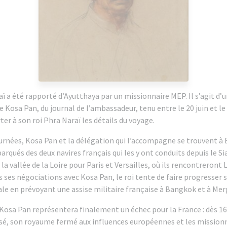
ï a été rapporté d’Ayutthaya par un missionnaire MEP. Il s’agit d’u
Kosa Pan, du journal de l’ambassadeur, tenu entre le 20 juin et le 4
ter à son roi Phra Naraï les détails du voyage.
urnées, Kosa Pan et la délégation qui l’accompagne se trouvent à 
rqués des deux navires français qui les y ont conduits depuis le Si
a vallée de la Loire pour Paris et Versailles, où ils rencontreront L
ses négociations avec Kosa Pan, le roi tente de faire progresser s
e en prévoyant une assise militaire française à Bangkok et à Mer
osa Pan représentera finalement un échec pour la France : dès 168
rsé, son royaume fermé aux influences européennes et les missionn