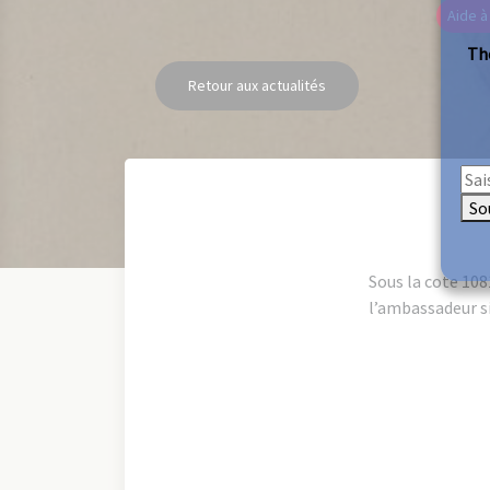
Aide à
The
Retour aux actualités
So
Sous la cote 108
l’ambassadeur s