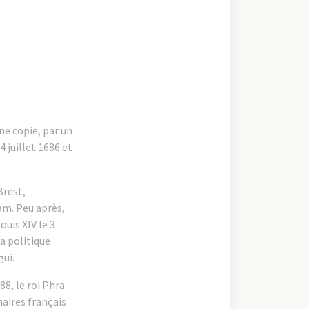
ne copie, par un
 juillet 1686 et
Brest,
am. Peu après,
ouis XIV le 3
a politique
gui.
8, le roi Phra
aires français