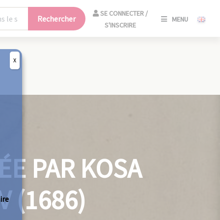
SE
SE CONNECTER /
Rechercher
MENU
CONNECT
S'INSCRIRE
/
S'INSCRIR
X
FERM
ÉE PAR KOSA
V (1686)
ire