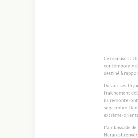
Ce manuscrit tha
contemporain de 
destiné à rappor
Durant ces 15 jo
fraîchement déba
ils remonteront l
septembre. Dans 
extrême-oriental
L’ambassade de K
Naraï est renve