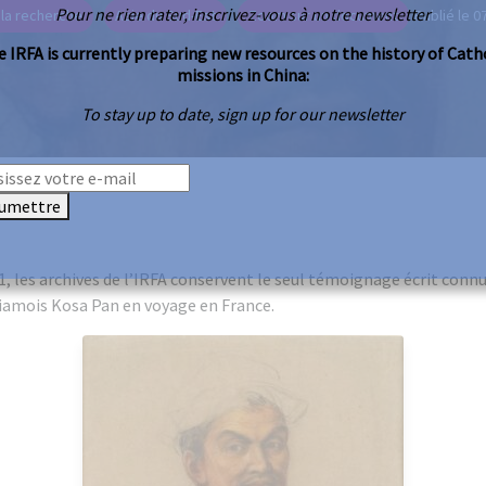
Pour ne rien rater, inscrivez-vous à notre newsletter
 la recherche
Asie du Sud-Est
Zoom sur un document
Publié le 0
 IRFA is currently preparing new resources on the history of Cath
missions in China:
To stay up to date, sign up for our newsletter
umettre
1, les archives de l’IRFA conservent le seul témoignage écrit connu
iamois Kosa Pan en voyage en France.