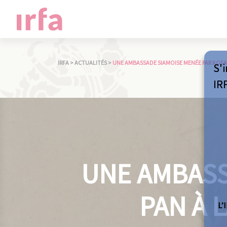
IRFA
>
ACTUALITÉS
>
UNE AMBASSADE SIAMOISE MENÉE PAR KOSA P
S'i
IR
UNE AMBASS
PAN À L
L’