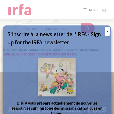
SE
MENU
CONNE
/
S'INSC
X
S'inscrire à la newsletter de l'IRFA - Sign
SE
up for the IRFA newsletter
CONNE
/ S'INSC
IRFA
>
MEP PUBLICATIONS (1840-1967) : DIGITAL LIBRARY
>
PUBLICATIONS
>
ANNALES DE LA SOCIÉTÉ DES MISSIONS ÉTRANGÈRES 1901
C
L’IRFA vous prépare actuellement de nouvelles
ANNALES DE LA SOCIÉTÉ DES
ressources sur l’histoire des missions catholiques en
Chine :