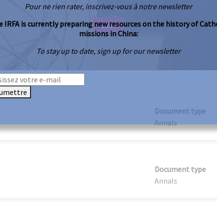
Pour ne rien rater, inscrivez-vous à notre newsletter
 IRFA is currently preparing new resources on the history of Cath
1917
missions in China:
To stay up to date, sign up for our newsletter
umettre
Document type
Annals
Document type
Annals