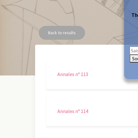
The
Back to results
So
Annales n° 113
Annales n° 114