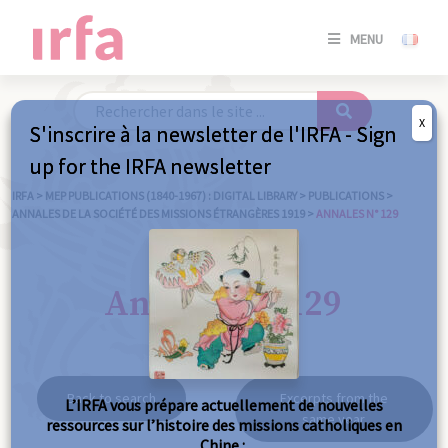
SE
MENU
CONNE
/
S'INSC
X
S'inscrire à la newsletter de l'IRFA - Sign
SE
up for the IRFA newsletter
CONNE
/ S'INSC
IRFA
>
MEP PUBLICATIONS (1840-1967) : DIGITAL LIBRARY
>
PUBLICATIONS
>
ANNALES DE LA SOCIÉTÉ DES MISSIONS ÉTRANGÈRES 1919
>
ANNALES N° 129
C
Annales n° 129
Back to search
Excerpts from the
L’IRFA vous prépare actuellement de nouvelles
same year
ressources sur l’histoire des missions catholiques en
Chine :