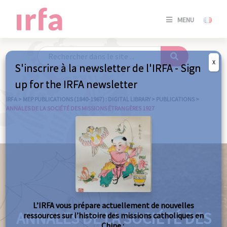
SE
MENU
CONNE
/
S'INSC
X
S'inscrire à la newsletter de l'IRFA - Sign
SE
up for the IRFA newsletter
CONNE
/ S'INSC
IRFA
>
MEP PUBLICATIONS (1840-1967) : DIGITAL LIBRARY
>
PUBLICATIONS
>
ANNALES DE LA SOCIÉTÉ DES MISSIONS ÉTRANGÈRES 1927
C
L’IRFA vous prépare actuellement de nouvelles
ANNALES DE LA SOCIÉTÉ DES
ressources sur l’histoire des missions catholiques en
Chine :