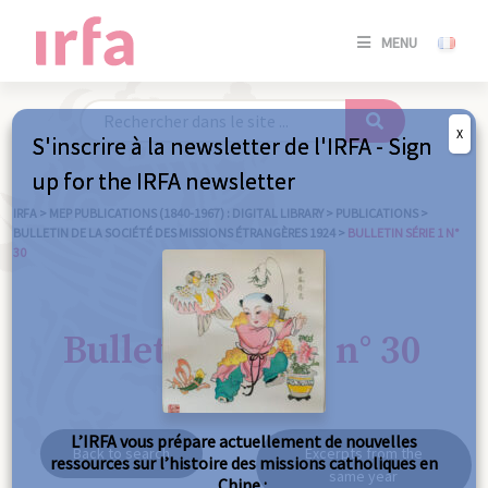
SE
MENU
CONNE
/
S'INSC
X
S'inscrire à la newsletter de l'IRFA - Sign
SE
up for the IRFA newsletter
CONNE
/ S'INSC
IRFA
>
MEP PUBLICATIONS (1840-1967) : DIGITAL LIBRARY
>
PUBLICATIONS
>
BULLETIN DE LA SOCIÉTÉ DES MISSIONS ÉTRANGÈRES 1924
>
BULLETIN SÉRIE 1 N°
30
C
Bulletin série 1 n° 30
L’IRFA vous prépare actuellement de nouvelles
Back to search
Excerpts from the
ressources sur l’histoire des missions catholiques en
same year
Chine :