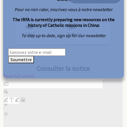
Pour ne rien rater, inscrivez-vous à notre newsletter
The IRFA is currently preparing new resources on the
history of Catholic missions in China:
Year
Type
1924
Bulletin
To stay up to date, sign up for our newsletter
Soumettre
Consulter la notice
Read full screen
Skip
to
PDF
content