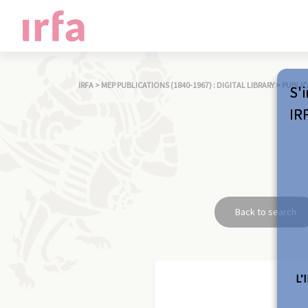
IRFA
>
MEP PUBLICATIONS (1840-1967) : DIGITAL LIBRARY
>
PUBLIC
S'i
IR
Back to search
L’