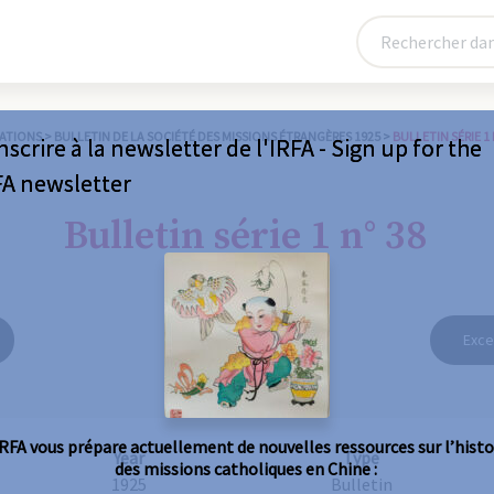
ATIONS
>
BULLETIN DE LA SOCIÉTÉ DES MISSIONS ÉTRANGÈRES 1925
>
BULLETIN SÉRIE 1 
nscrire à la newsletter de l'IRFA - Sign up for the
FA newsletter
Bulletin série 1 n° 38
Exce
IRFA vous prépare actuellement de nouvelles ressources sur l’histo
Year
Type
des missions catholiques en Chine :
1925
Bulletin