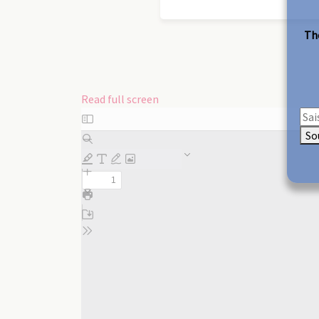
The
Read full screen
Skip
to
So
PDF
content