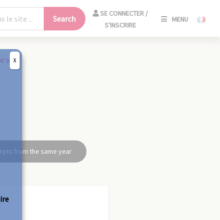
SE
SE CONNECTER /
Search
MENU
CONNECT
S'INSCRIRE
/
S'INSCRIR
X
N° 38
CLO
rpts from the same year
ire