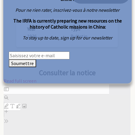
Pour ne rien rater, inscrivez-vous à notre newsletter
The IRFA is currently preparing new resources on the
history of Catholic missions in China:
Year
Type
1936
Bulletin
To stay up to date, sign up for our newsletter
Soumettre
Consulter la notice
Read full screen
Skip
to
PDF
content