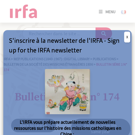
SE
MENU
CONNE
/
S'INSC
X
S'inscrire à la newsletter de l'IRFA - Sign
SE
up for the IRFA newsletter
CONNE
/ S'INSC
IRFA
>
MEP PUBLICATIONS (1840-1967) : DIGITAL LIBRARY
>
PUBLICATIONS
>
BULLETIN DE LA SOCIÉTÉ DES MISSIONS ÉTRANGÈRES 1936
>
BULLETIN SÉRIE 1 N°
174
C
Bulletin série 1 n° 174
L’IRFA vous prépare actuellement de nouvelles
Back to search
Excerpts from the
ressources sur l’histoire des missions catholiques en
same year
Chine :