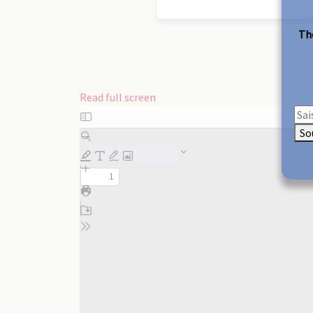
The
Read full screen
Skip
to
So
PDF
content