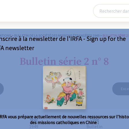
ATIONS
>
BULLETIN DE LA SOCIÉTÉ DES MISSIONS ÉTRANGÈRES 1949
>
BULLETIN SÉRIE 2 
nscrire à la newsletter de l'IRFA - Sign up for the
FA newsletter
Bulletin série 2 n° 8
Exce
IRFA vous prépare actuellement de nouvelles ressources sur l’histo
Year
Type
des missions catholiques en Chine :
1949
Bulletin