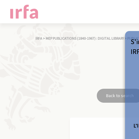
IRFA
>
MEP PUBLICATIONS (1840-1967) : DIGITAL LIBRARY
>
PUBLIC
S'i
IR
Back to search
L’