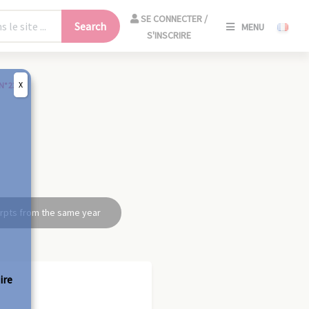
SE
SE CONNECTER /
Search
MENU
CONNECT
S'INSCRIRE
/
S'INSCRIR
X
N° 23
CLO
rpts from the same year
ire