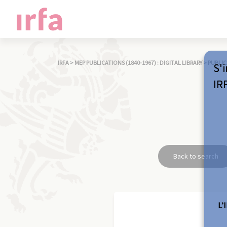
IRFA
>
MEP PUBLICATIONS (1840-1967) : DIGITAL LIBRARY
>
PUBLIC
S'i
IR
Back to search
L’