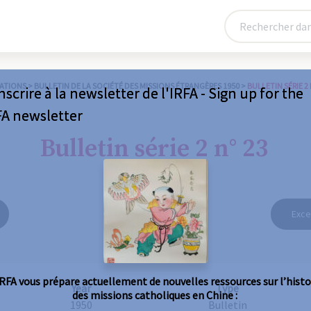
ATIONS
>
BULLETIN DE LA SOCIÉTÉ DES MISSIONS ÉTRANGÈRES 1950
>
BULLETIN SÉRIE 2 
nscrire à la newsletter de l'IRFA - Sign up for the
FA newsletter
Bulletin série 2 n° 23
Exce
IRFA vous prépare actuellement de nouvelles ressources sur l’histo
Year
Type
des missions catholiques en Chine :
1950
Bulletin