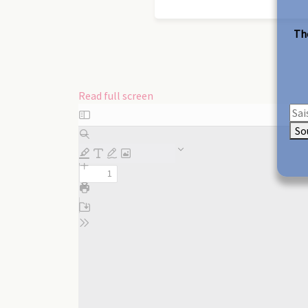
The
Read full screen
Skip
to
So
PDF
content