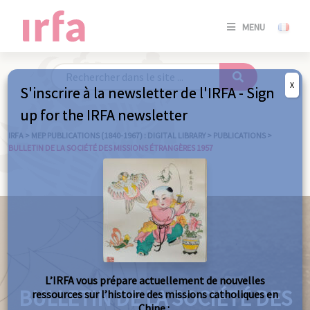
SE
MENU
CONNE
/
S'INSC
X
S'inscrire à la newsletter de l'IRFA - Sign
SE
up for the IRFA newsletter
CONNE
/ S'INSC
IRFA
>
MEP PUBLICATIONS (1840-1967) : DIGITAL LIBRARY
>
PUBLICATIONS
>
BULLETIN DE LA SOCIÉTÉ DES MISSIONS ÉTRANGÈRES 1957
C
L’IRFA vous prépare actuellement de nouvelles
BULLETIN DE LA SOCIÉTÉ DES
ressources sur l’histoire des missions catholiques en
Chine :