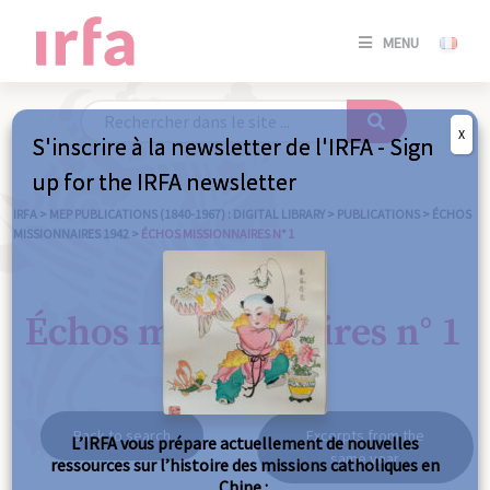
SE
MENU
CONNE
/
S'INSC
X
S'inscrire à la newsletter de l'IRFA - Sign
SE
up for the IRFA newsletter
CONNE
/ S'INSC
IRFA
>
MEP PUBLICATIONS (1840-1967) : DIGITAL LIBRARY
>
PUBLICATIONS
>
ÉCHOS
MISSIONNAIRES 1942
>
ÉCHOS MISSIONNAIRES N° 1
C
Échos missionnaires n° 1
Back to search
Excerpts from the
L’IRFA vous prépare actuellement de nouvelles
same year
ressources sur l’histoire des missions catholiques en
Chine :