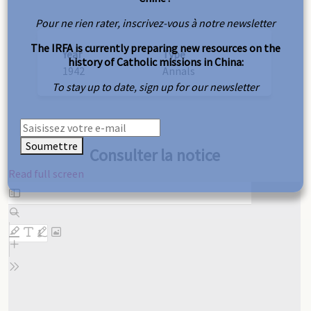
Pour ne rien rater, inscrivez-vous à notre newsletter
The IRFA is currently preparing new resources on the
Year
Type
history of Catholic missions in China:
1942
Annals
To stay up to date, sign up for our newsletter
Soumettre
Consulter la notice
Read full screen
Skip
to
PDF
content