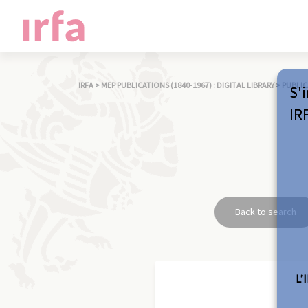
IRFA
>
MEP PUBLICATIONS (1840-1967) : DIGITAL LIBRARY
>
PUBLIC
S'i
IR
Back to search
L’