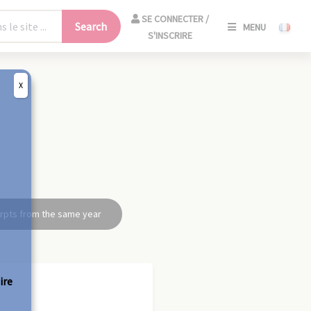
SE
SE CONNECTER /
Search
MENU
CONNECT
S'INSCRIRE
/
S'INSCRIR
X
CLO
rpts from the same year
ire