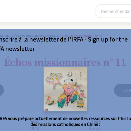
ATIONS
>
ÉCHOS MISSIONNAIRES 1943
>
ÉCHOS MISSIONNAIRES N° 11
nscrire à la newsletter de l'IRFA - Sign up for the
FA newsletter
Échos missionnaires n° 11
Exce
IRFA vous prépare actuellement de nouvelles ressources sur l’histo
Year
Type
des missions catholiques en Chine :
1943
Annals