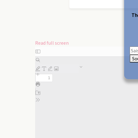
The
Read full screen
Skip
to
So
PDF
content