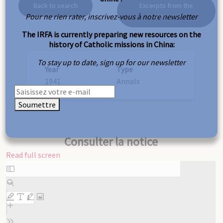
Back to search
Excerpts from the
Pour ne rien rater, inscrivez-vous à notre newsletter
same year
The IRFA is currently preparing new resources on the
history of Catholic missions in China:
To stay up to date, sign up for our newsletter
Year
Type
1941
Annals
Soumettre
Consulter la notice
Read full screen
Skip
to
PDF
content