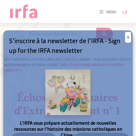
SE
MENU
CONNE
/
S'INSC
X
S'inscrire à la newsletter de l'IRFA - Sign
SE
up for the IRFA newsletter
CONNE
/ S'INSC
IRFA
>
MEP PUBLICATIONS (1840-1967) : DIGITAL LIBRARY
>
PUBLICATIONS
>
ÉCHOS
MISSIONNAIRES D’EXTRÊME-ORIENT 1941
>
ÉCHOS MISSIONNAIRES D’EXTRÊME-
ORIENT N° 1
C
Échos missionnaires
d'Extrême-Orient n° 1
L’IRFA vous prépare actuellement de nouvelles
ressources sur l’histoire des missions catholiques en
Chine :