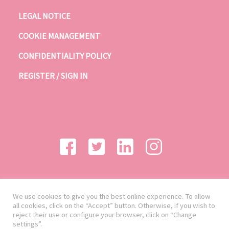
LEGAL NOTICE
COOKIE MANAGEMENT
CONFIDENTIALITY POLICY
REGISTER / SIGN IN
We use cookies to give you the best online experience. To allow
all cookies, click on the “Accept” button. Otherwise, if you wish to
reject their use or configure your browser, click on “Change
settings”.