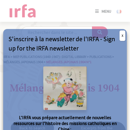
SE
MENU
CONNE
/
S'INSC
X
S'inscrire à la newsletter de l'IRFA - Sign
SE
up for the IRFA newsletter
CONNE
/ S'INSC
IRFA
>
MEP PUBLICATIONS (1840-1967) : DIGITAL LIBRARY
>
PUBLICATIONS
>
MÉLANGES JAPONAIS 1904
>
MÉLANGES JAPONAIS 1904 N°1
C
Mélanges japonais 1904
n°1
L’IRFA vous prépare actuellement de nouvelles
ressources sur l’histoire des missions catholiques en
Back to search
Excerpts from the
Chine :