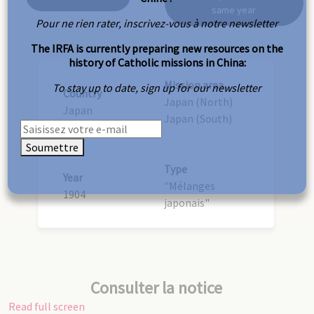
same year
Pour ne rien rater, inscrivez-vous à notre newsletter
The IRFA is currently preparing new resources on the
history of Catholic missions in China:
Mission area
To stay up to date, sign up for our newsletter
Country
Japan (North)
Japan
Japan (South)
Soumettre
Type
Year
"Mélanges
1904
japonais"
Consulter la notice
Read full screen