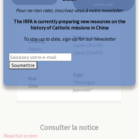
same year
Pour ne rien rater, inscrivez-vous à notre newsletter
The IRFA is currently preparing new resources on the
history of Catholic missions in China:
Mission area
To stay up to date, sign up for our newsletter
Country
Japan (North)
Japan
Japan (South)
Soumettre
Type
Year
"Mélanges
1906
japonais"
Consulter la notice
Read full screen