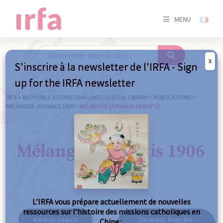
SE
MENU
CONNE
/
S'INSC
X
S'inscrire à la newsletter de l'IRFA - Sign
SE
up for the IRFA newsletter
CONNE
/ S'INSC
IRFA
>
MEP PUBLICATIONS (1840-1967) : DIGITAL LIBRARY
>
PUBLICATIONS
>
MÉLANGES JAPONAIS 1906
>
MÉLANGES JAPONAIS 1906 N°10
C
Mélanges japonais 1906
n°10
L’IRFA vous prépare actuellement de nouvelles
ressources sur l’histoire des missions catholiques en
Back to search
Excerpts from the
Chine :