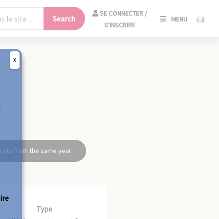
SE
SE CONNECTER /
Search
MENU
CONNECT
S'INSCRIRE
/
S'INSCRIR
X
CLO
4
rpts from the same year
ire
Type