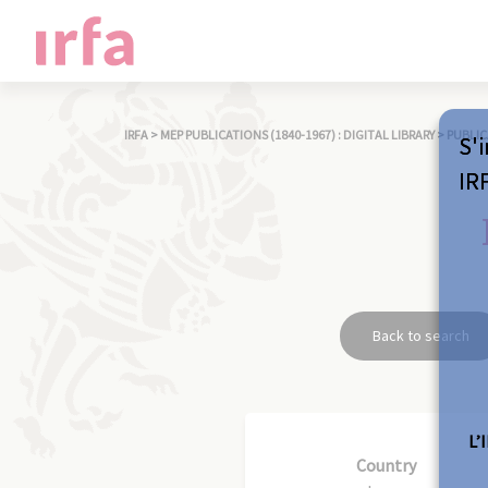
IRFA
>
MEP PUBLICATIONS (1840-1967) : DIGITAL LIBRARY
>
PUBLIC
S'i
IR
Back to search
L’
Country