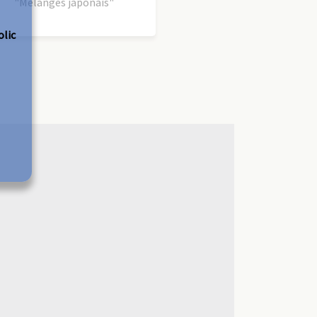
"Mélanges japonais"
olic