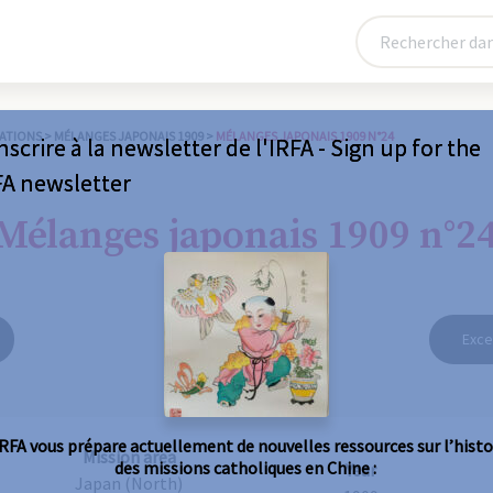
ATIONS
>
MÉLANGES JAPONAIS 1909
>
MÉLANGES JAPONAIS 1909 N°24
nscrire à la newsletter de l'IRFA - Sign up for the
FA newsletter
Mélanges japonais 1909 n°2
Exce
IRFA vous prépare actuellement de nouvelles ressources sur l’histo
Mission area
des missions catholiques en Chine :
Year
Japan (North)