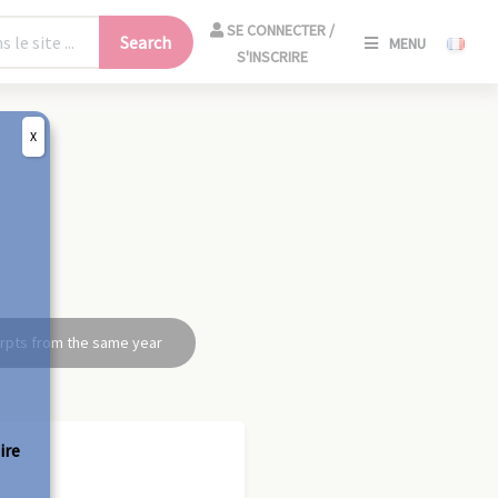
SE
SE CONNECTER /
Search
MENU
CONNECT
S'INSCRIRE
/
S'INSCRIR
X
CLO
rpts from the same year
ire