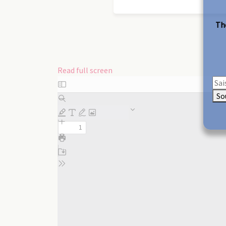
The
Read full screen
Skip
to
So
PDF
content