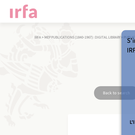
IRFA
>
MEP PUBLICATIONS (1840-1967) : DIGITAL LIBRARY
>
PUBLIC
S'i
IR
Back to search
L’