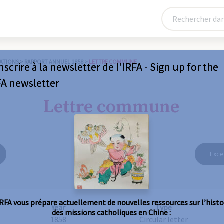
ATIONS
>
RAPPORT ANNUEL 1858
>
LETTRE COMMUNE
nscrire à la newsletter de l'IRFA - Sign up for the
FA newsletter
Lettre commune
Exce
IRFA vous prépare actuellement de nouvelles ressources sur l’histo
Year
Type
des missions catholiques en Chine :
1858
Circular letter