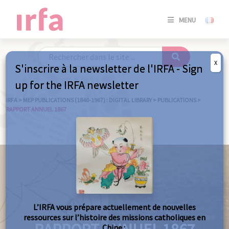
SE
MENU
CONNE
/
S'INSC
X
S'inscrire à la newsletter de l'IRFA - Sign
SE
up for the IRFA newsletter
CONNE
/ S'INSC
IRFA
>
MEP PUBLICATIONS (1840-1967) : DIGITAL LIBRARY
>
PUBLICATIONS
>
RAPPORT ANNUEL 1867
C
L’IRFA vous prépare actuellement de nouvelles
ressources sur l’histoire des missions catholiques en
Chine :