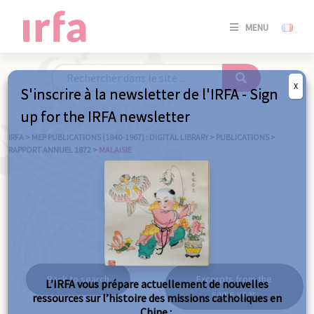
SE
MENU
CONNE
/
S'INSC
X
S'inscrire à la newsletter de l'IRFA - Sign
SE
up for the IRFA newsletter
CONNE
/ S'INSC
IRFA
>
MEP PUBLICATIONS (1840-1967) : DIGITAL LIBRARY
>
PUBLICATIONS
>
RAPPORT ANNUEL 1872
>
MALAISIE
C
Malaisie
Back to search
Excerpts from the
L’IRFA vous prépare actuellement de nouvelles
same year
ressources sur l’histoire des missions catholiques en
Chine :