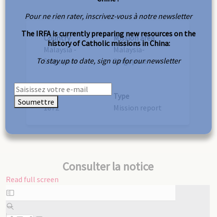
Pour ne rien rater, inscrivez-vous à notre newsletter
The IRFA is currently preparing new resources on the
Country
Mission area
history of Catholic missions in China:
Malaysia -
Malaysia-
To stay up to date, sign up for our newsletter
Singapore
Singapore
Year
Type
Soumettre
1872
Mission report
Consulter la notice
Read full screen
Skip
to
PDF