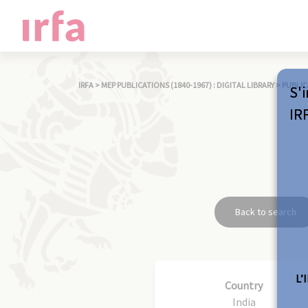
IRFA
>
MEP PUBLICATIONS (1840-1967) : DIGITAL LIBRARY
>
PUBLIC
S'i
IR
Back to search
L’
Country
India