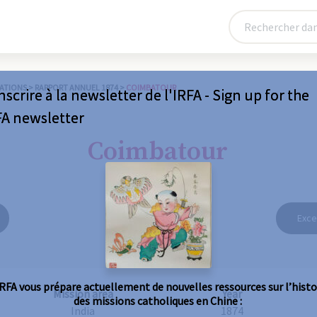
ATIONS
>
RAPPORT ANNUEL 1874
>
COIMBATOUR
nscrire à la newsletter de l'IRFA - Sign up for the
FA newsletter
Coimbatour
Exce
IRFA vous prépare actuellement de nouvelles ressources sur l’histo
Mission area
Year
des missions catholiques en Chine :
India
1874