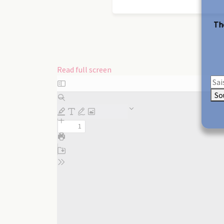
The
Read full screen
Skip
to
So
PDF
content