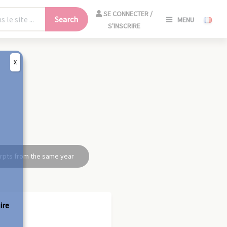
SE
SE CONNECTER /
Search
MENU
CONNECT
S'INSCRIRE
/
S'INSCRIR
X
CLO
rpts from the same year
ire