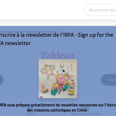
ATIONS
>
RAPPORT ANNUEL 1874
>
TABLEAU
nscrire à la newsletter de l'IRFA - Sign up for the
FA newsletter
Tableau
Exce
IRFA vous prépare actuellement de nouvelles ressources sur l’histo
Year
Type
des missions catholiques en Chine :
1874
Table of activities