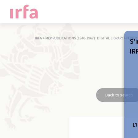
IRFA
>
MEP PUBLICATIONS (1840-1967) : DIGITAL LIBRARY
>
PUBLIC
S'i
IR
Back to search
L’