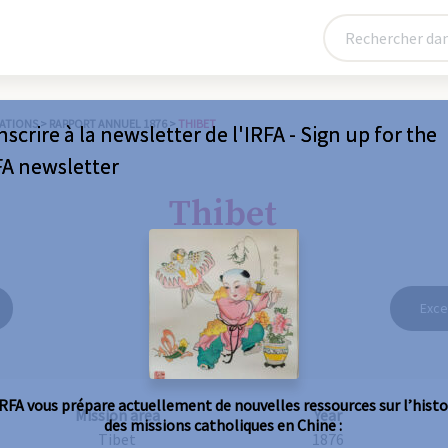
ATIONS
>
RAPPORT ANNUEL 1876
>
THIBET
nscrire à la newsletter de l'IRFA - Sign up for the
FA newsletter
Thibet
Exce
IRFA vous prépare actuellement de nouvelles ressources sur l’histo
Mission area
Year
des missions catholiques en Chine :
Tibet
1876