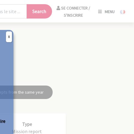
SE
SE CONNECTER /
Search
MENU
CONNECT
S'INSCRIRE
/
S'INSCRIR
X
CLO
rpts from the same year
ire
Type
Mission report