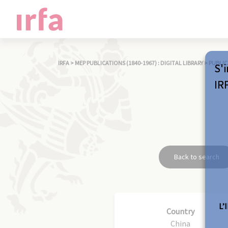
IRFA
>
MEP PUBLICATIONS (1840-1967) : DIGITAL LIBRARY
>
PUBLIC
S'i
IR
Back to search
L’
Country
China