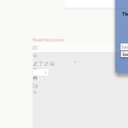
The
Read full screen
Skip
to
So
PDF
content