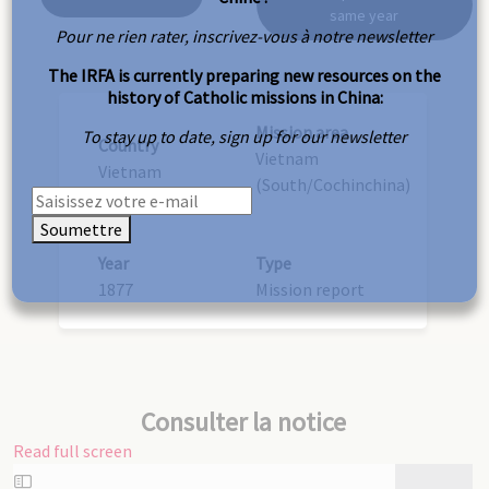
same year
Pour ne rien rater, inscrivez-vous à notre newsletter
The IRFA is currently preparing new resources on the
history of Catholic missions in China:
Mission area
To stay up to date, sign up for our newsletter
Country
Vietnam
Vietnam
(South/Cochinchina)
Soumettre
Year
Type
1877
Mission report
Consulter la notice
Read full screen
Skip