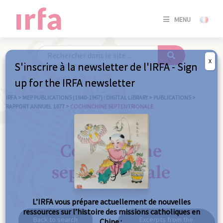
SE
MENU
CONNE
/
S'INSC
X
S'inscrire à la newsletter de l'IRFA - Sign
SE
up for the IRFA newsletter
CONNE
/ S'INSC
IRFA
>
MEP PUBLICATIONS (1840-1967) : DIGITAL LIBRARY
>
PUBLICATIONS
>
RAPPORT ANNUEL 1877
>
COCHINCHINE SEPTENTRIONALE
C
Cochinchine
septentrionale
L’IRFA vous prépare actuellement de nouvelles
ressources sur l’histoire des missions catholiques en
Back to search
Excerpts from the
Chine :