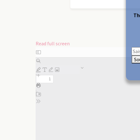
The
Read full screen
Skip
to
So
PDF
content