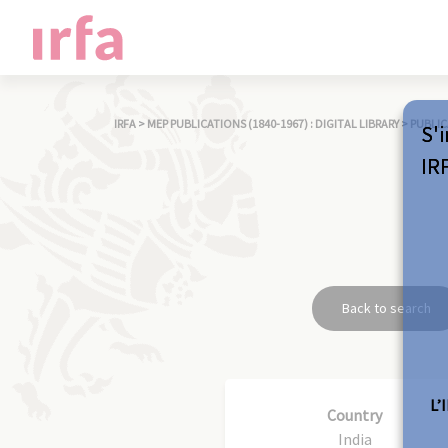
IRFA
>
MEP PUBLICATIONS (1840-1967) : DIGITAL LIBRARY
>
PUBLIC
S'i
IR
Back to search
L’
Country
India