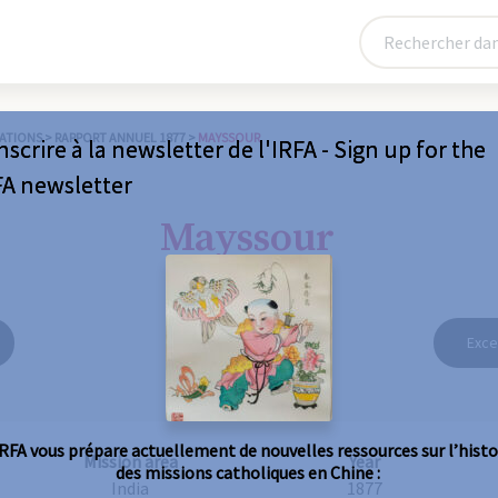
ATIONS
>
RAPPORT ANNUEL 1877
>
MAYSSOUR
nscrire à la newsletter de l'IRFA - Sign up for the
FA newsletter
Mayssour
Exce
IRFA vous prépare actuellement de nouvelles ressources sur l’histo
Mission area
Year
des missions catholiques en Chine :
India
1877