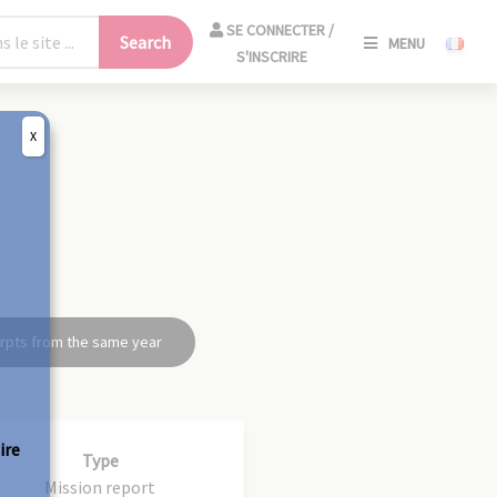
SE
SE CONNECTER /
Search
MENU
CONNECT
S'INSCRIRE
/
S'INSCRIR
X
CLO
rpts from the same year
ire
Type
Mission report