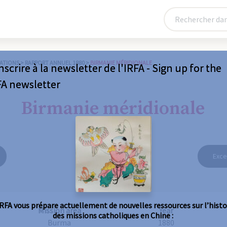
ATIONS
>
RAPPORT ANNUEL 1880
>
BIRMANIE MÉRIDIONALE
nscrire à la newsletter de l'IRFA - Sign up for the
FA newsletter
Birmanie méridionale
Exce
IRFA vous prépare actuellement de nouvelles ressources sur l’histo
Mission area
Year
des missions catholiques en Chine :
Burma
1880