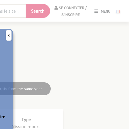
SE
SE CONNECTER /
Search
MENU
CONNECT
S'INSCRIRE
/
S'INSCRIR
X
CLO
rpts from the same year
ire
Type
Mission report