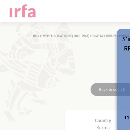
IRFA
>
MEP PUBLICATIONS (1840-1967) : DIGITAL LIBRARY
>
PUBLIC
S'i
IR
Back to search
L’
Country
Burma