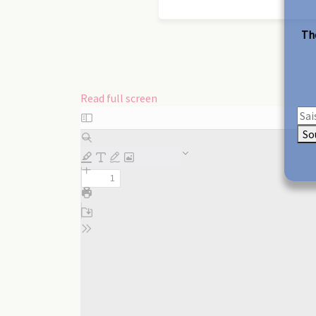
The
Read full screen
Skip
to
So
PDF
content