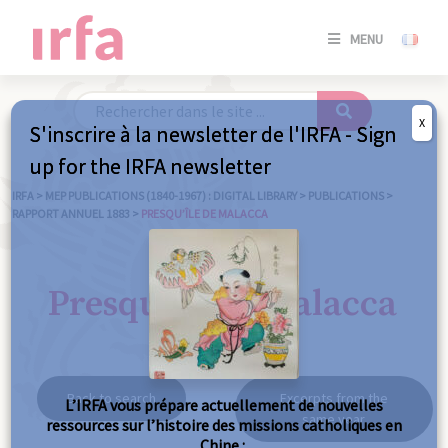
SE
MENU
CONNE
/
S'INSC
X
S'inscrire à la newsletter de l'IRFA - Sign
SE
up for the IRFA newsletter
CONNE
/ S'INSC
IRFA
>
MEP PUBLICATIONS (1840-1967) : DIGITAL LIBRARY
>
PUBLICATIONS
>
RAPPORT ANNUEL 1883
>
PRESQU’ÎLE DE MALACCA
C
Presqu'île de Malacca
Back to search
Excerpts from the
L’IRFA vous prépare actuellement de nouvelles
same year
ressources sur l’histoire des missions catholiques en
Chine :