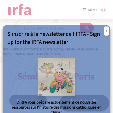
SE
MENU
CONNE
/
S'INSC
X
S'inscrire à la newsletter de l'IRFA - Sign
SE
up for the IRFA newsletter
CONNE
/ S'INSC
IRFA
>
MEP PUBLICATIONS (1840-1967) : DIGITAL LIBRARY
>
PUBLICATIONS
>
RAPPORT ANNUEL 1883
>
SÉMINAIRE DE PARIS
C
Séminaire de Paris
Back to search
Excerpts from the
L’IRFA vous prépare actuellement de nouvelles
same year
ressources sur l’histoire des missions catholiques en
Chine :