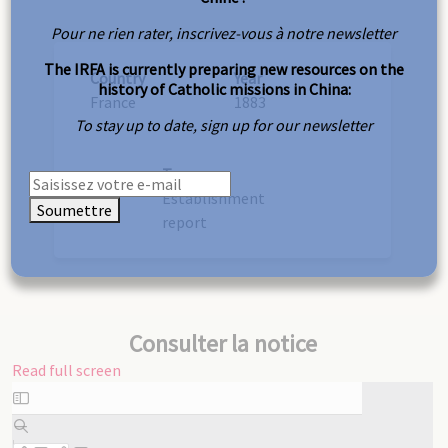
Pour ne rien rater, inscrivez-vous à notre newsletter
The IRFA is currently preparing new resources on the
Country
Year
history of Catholic missions in China:
France
1883
To stay up to date, sign up for our newsletter
Type
Establishment
Soumettre
report
Consulter la notice
Read full screen
Skip
to
PDF