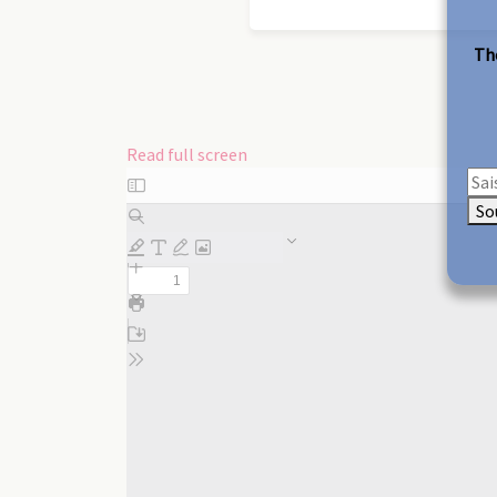
The
Read full screen
Skip
to
So
PDF
content