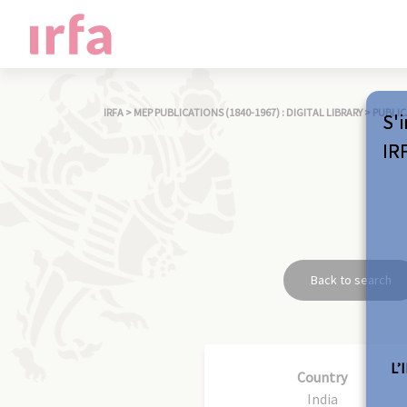
IRFA
>
MEP PUBLICATIONS (1840-1967) : DIGITAL LIBRARY
>
PUBLIC
S'i
IR
Back to search
L’
Country
India