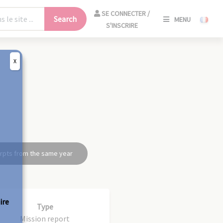
SE
SE CONNECTER /
Search
MENU
CONNECT
S'INSCRIRE
/
S'INSCRIR
X
CLO
rpts from the same year
ire
Type
Mission report