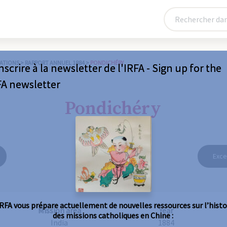
ATIONS
>
RAPPORT ANNUEL 1884
>
PONDICHÉRY
nscrire à la newsletter de l'IRFA - Sign up for the
FA newsletter
Pondichéry
Exce
IRFA vous prépare actuellement de nouvelles ressources sur l’histo
Mission area
Year
des missions catholiques en Chine :
India
1884