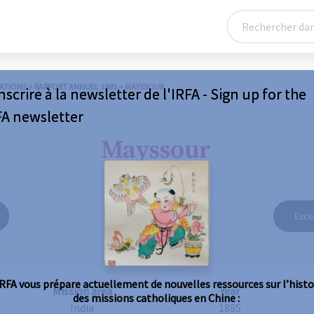
ATIONS
>
RAPPORT ANNUEL 1885
>
MAYSSOUR
nscrire à la newsletter de l'IRFA - Sign up for the
FA newsletter
Mayssour
Exce
IRFA vous prépare actuellement de nouvelles ressources sur l’histo
Mission area
Year
des missions catholiques en Chine :
India
1885