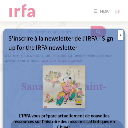
SE
MENU
CONNE
/
S'INSC
X
S'inscrire à la newsletter de l'IRFA - Sign
SE
up for the IRFA newsletter
CONNE
/ S'INSC
IRFA
>
MEP PUBLICATIONS (1840-1967) : DIGITAL LIBRARY
>
PUBLICATIONS
>
RAPPORT ANNUEL 1887
>
SANATORIUM SAINT-RAPHAËL
C
Sanatorium Saint-
Raphaël
L’IRFA vous prépare actuellement de nouvelles
ressources sur l’histoire des missions catholiques en
Back to search
Excerpts from the
Chine :