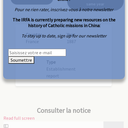
same year
Pour ne rien rater, inscrivez-vous à notre newsletter
The IRFA is currently preparing new resources on the
history of Catholic missions in China:
Country
Year
To stay up to date, sign up for our newsletter
France
1887
Soumettre
Type
Establishment
report
Consulter la notice
Read full screen
Skip