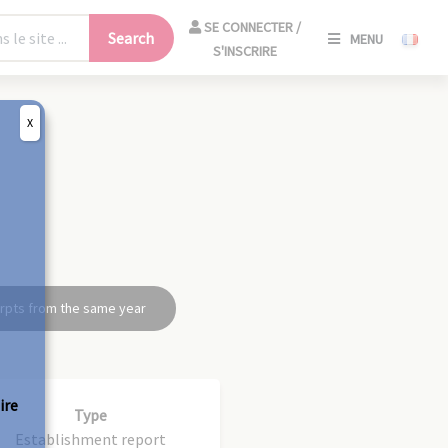
SE
SE CONNECTER /
Search
MENU
CONNECT
S'INSCRIRE
/
S'INSCRIR
X
CLO
rpts from the same year
ire
Type
Establishment report