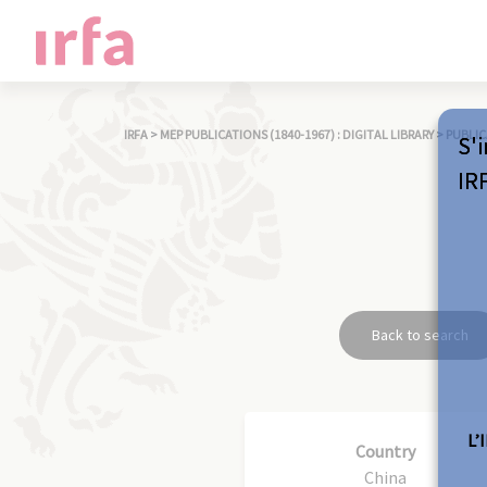
IRFA
>
MEP PUBLICATIONS (1840-1967) : DIGITAL LIBRARY
>
PUBLIC
S'i
IR
Back to search
L’
Country
China