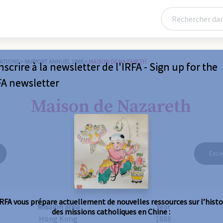
ATIONS
>
RAPPORT ANNUEL 1888
>
MAISON DE NAZARETH
nscrire à la newsletter de l'IRFA - Sign up for the
FA newsletter
Maison de Nazareth
Exce
IRFA vous prépare actuellement de nouvelles ressources sur l’histo
Mission area
Year
des missions catholiques en Chine :
Hong Kong
1888