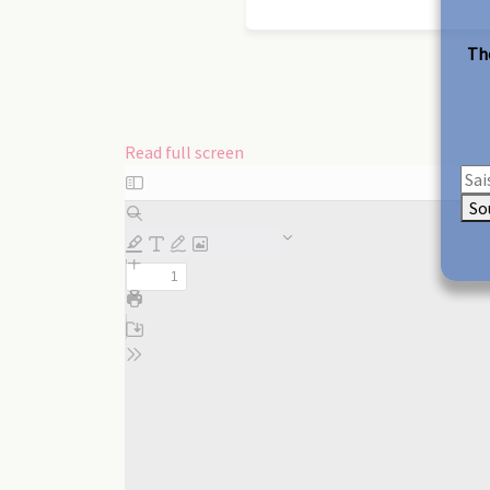
The
Read full screen
Skip
to
So
PDF
content