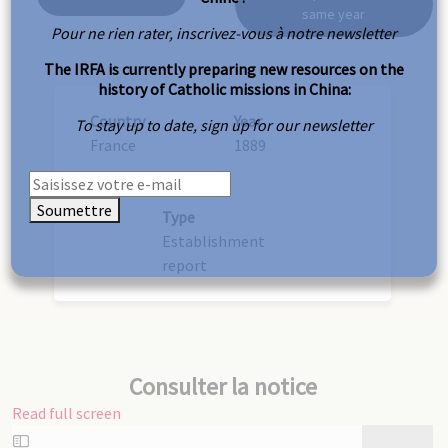
same year
Pour ne rien rater, inscrivez-vous à notre newsletter
The IRFA is currently preparing new resources on the
history of Catholic missions in China:
Country
Year
To stay up to date, sign up for our newsletter
France
1889
Soumettre
Type
Establishment
report
Consulter la notice
Read full screen
Skip