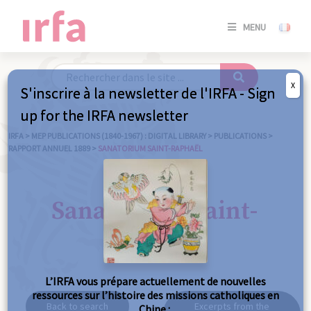
SE
MENU
CONNE
/
S'INSC
X
S'inscrire à la newsletter de l'IRFA - Sign
SE
up for the IRFA newsletter
CONNE
/ S'INSC
IRFA
>
MEP PUBLICATIONS (1840-1967) : DIGITAL LIBRARY
>
PUBLICATIONS
>
RAPPORT ANNUEL 1889
>
SANATORIUM SAINT-RAPHAËL
C
Sanatorium Saint-
Raphaël
L’IRFA vous prépare actuellement de nouvelles
ressources sur l’histoire des missions catholiques en
Back to search
Excerpts from the
Chine :