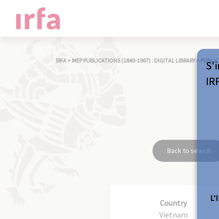
IRFA
>
MEP PUBLICATIONS (1840-1967) : DIGITAL LIBRARY
>
PUBLIC
S'i
IR
Back to search
L’
Country
Vietnam