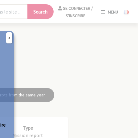
SE
SE CONNECTER /
Search
MENU
CONNECT
S'INSCRIRE
/
S'INSCRIR
X
CLO
rpts from the same year
ire
Type
Mission report