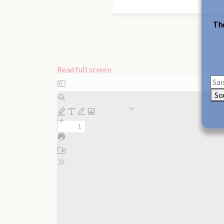
The
Read full screen
Skip
to
So
PDF
content