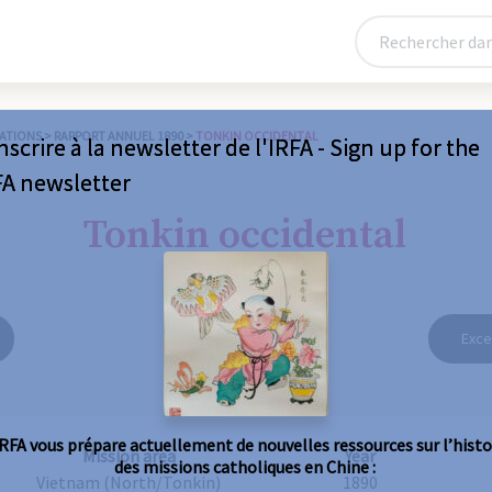
ATIONS
>
RAPPORT ANNUEL 1890
>
TONKIN OCCIDENTAL
nscrire à la newsletter de l'IRFA - Sign up for the
FA newsletter
Tonkin occidental
Exce
IRFA vous prépare actuellement de nouvelles ressources sur l’histo
Mission area
Year
des missions catholiques en Chine :
Vietnam (North/Tonkin)
1890