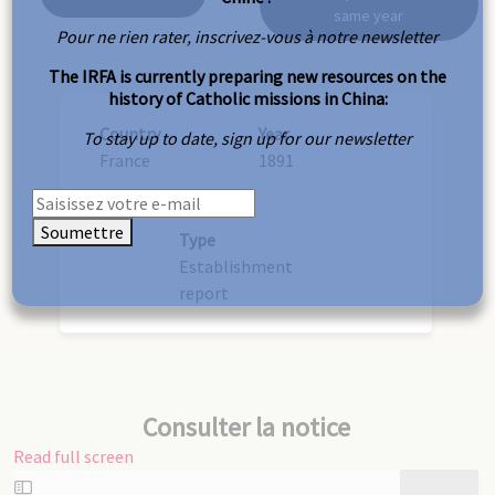
same year
Pour ne rien rater, inscrivez-vous à notre newsletter
The IRFA is currently preparing new resources on the
history of Catholic missions in China:
Country
Year
To stay up to date, sign up for our newsletter
France
1891
Soumettre
Type
Establishment
report
Consulter la notice
Read full screen
Skip