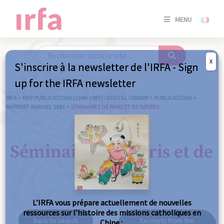
SE
MENU
CONNE
/
S'INSC
X
S'inscrire à la newsletter de l'IRFA - Sign
SE
up for the IRFA newsletter
CONNE
/ S'INSC
IRFA
>
MEP PUBLICATIONS (1840-1967) : DIGITAL LIBRARY
>
PUBLICATIONS
>
RAPPORT ANNUEL 1891
>
SÉMINAIRES DE PARIS ET DE BIÈVRES
C
Séminaires de Paris et de
Bièvres
L’IRFA vous prépare actuellement de nouvelles
ressources sur l’histoire des missions catholiques en
Back to search
Excerpts from the
Chine :