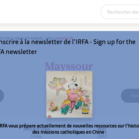
ATIONS
>
RAPPORT ANNUEL 1893
>
MAYSSOUR
nscrire à la newsletter de l'IRFA - Sign up for the
FA newsletter
Mayssour
Exce
IRFA vous prépare actuellement de nouvelles ressources sur l’histo
Mission area
Year
des missions catholiques en Chine :
India
1893