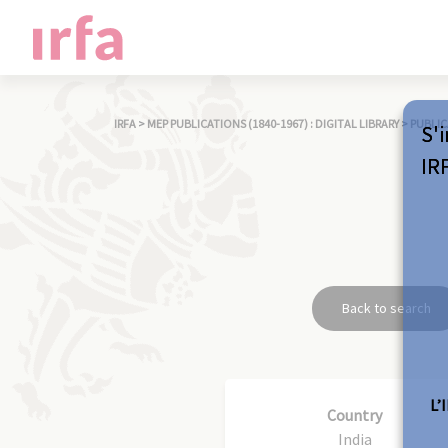
IRFA
>
MEP PUBLICATIONS (1840-1967) : DIGITAL LIBRARY
>
PUBLIC
S'i
IR
Back to search
L’
Country
India