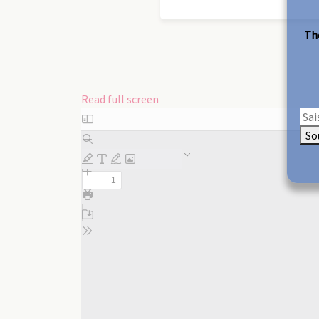
The
Read full screen
Skip
to
So
PDF
content