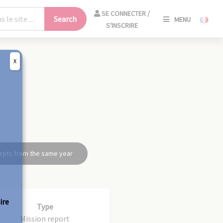
SE
SE CONNECTER /
Search
MENU
CONNECT
S'INSCRIRE
/
S'INSCRIR
X
CLO
rpts from the same year
ire
Type
Mission report