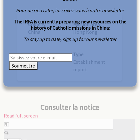
Pour ne rien rater, inscrivez-vous à notre newsletter
The IRFA is currently preparing new resources on the
Country
Mission area
history of Catholic missions in China:
China
Hong Kong
To stay up to date, sign up for our newsletter
Type
Year
Establishment
Soumettre
1894
report
Consulter la notice
Read full screen
Skip
to
PDF