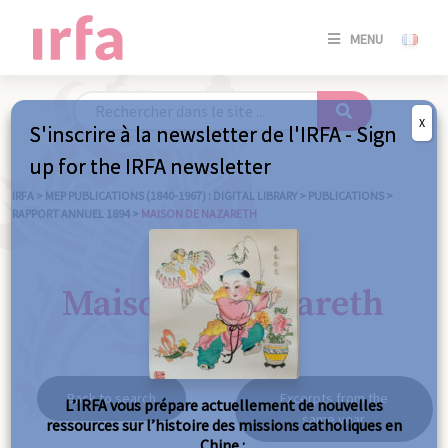
SE
MENU
CONNE
/
S'INSC
X
S'inscrire à la newsletter de l'IRFA - Sign
SE
up for the IRFA newsletter
CONNE
/ S'INSC
IRFA
>
MEP PUBLICATIONS (1840-1967) : DIGITAL LIBRARY
>
PUBLICATIONS
>
RAPPORT ANNUEL 1894
>
MAISON DE NAZARETH
C
Maison de Nazareth
Back to search
Excerpts from the
L’IRFA vous prépare actuellement de nouvelles
same year
ressources sur l’histoire des missions catholiques en
Chine :