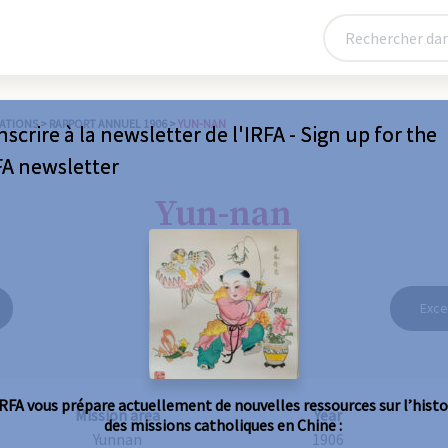
ATIONS
>
RAPPORT ANNUEL 1906
>
YUN-NAN
nscrire à la newsletter de l'IRFA - Sign up for the
FA newsletter
Yun-nan
Exce
IRFA vous prépare actuellement de nouvelles ressources sur l’histo
Mission area
Year
des missions catholiques en Chine :
Yunnan
1906