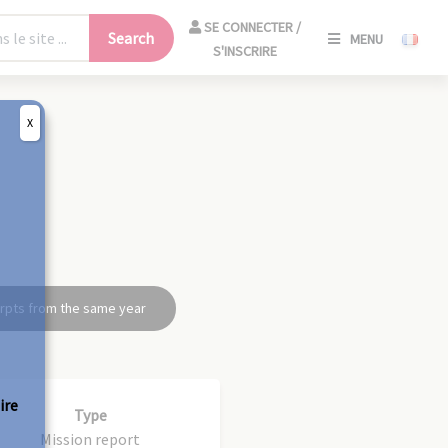
SE
SE CONNECTER /
Search
MENU
CONNECT
S'INSCRIRE
/
S'INSCRIR
X
CLO
rpts from the same year
ire
Type
Mission report