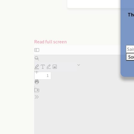
The
Read full screen
Skip
to
So
PDF
content