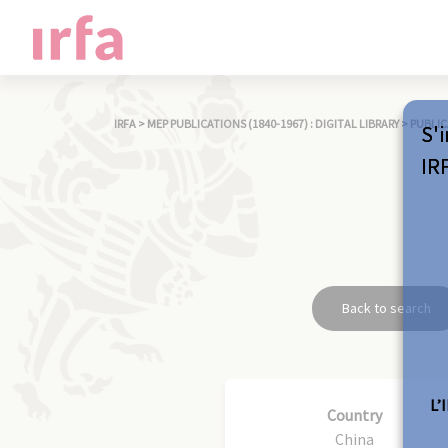
IRFA
>
MEP PUBLICATIONS (1840-1967) : DIGITAL LIBRARY
>
PUBLIC
S'i
IR
Back to search
L’
Country
China