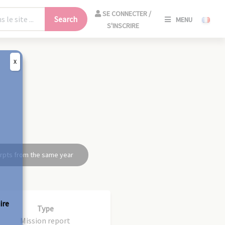
SE
SE CONNECTER /
Search
MENU
CONNECT
S'INSCRIRE
/
S'INSCRIR
X
CLO
rpts from the same year
ire
Type
Mission report