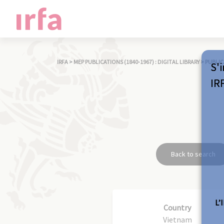
IRFA
>
MEP PUBLICATIONS (1840-1967) : DIGITAL LIBRARY
>
PUBLIC
S'i
IR
Back to search
L’
Country
Vietnam