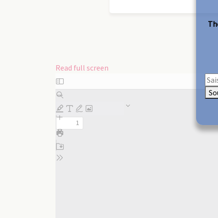
The
Read full screen
Skip
to
So
PDF
content