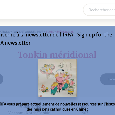
ATIONS
>
RAPPORT ANNUEL 1907
>
TONKIN MÉRIDIONAL
nscrire à la newsletter de l'IRFA - Sign up for the
FA newsletter
Tonkin méridional
Exce
IRFA vous prépare actuellement de nouvelles ressources sur l’histo
Mission area
Year
des missions catholiques en Chine :
Vietnam (North/Tonkin)
1907