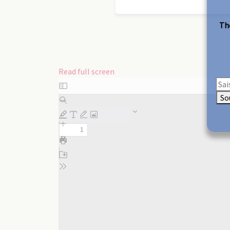
The
Read full screen
Skip
to
So
PDF
content