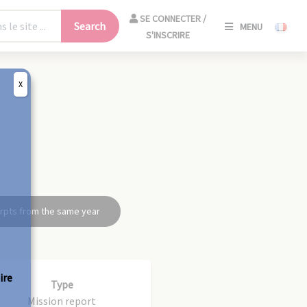
SE
SE CONNECTER /
Search
MENU
CONNECT
S'INSCRIRE
/
S'INSCRIR
X
CLO
rpts from the same year
ire
Type
Mission report