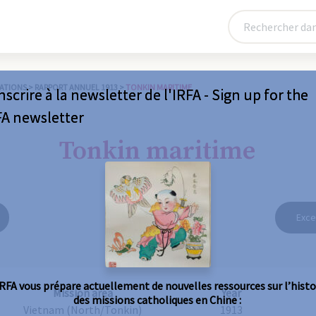
ATIONS
>
RAPPORT ANNUEL 1913
>
TONKIN MARITIME
nscrire à la newsletter de l'IRFA - Sign up for the
FA newsletter
Tonkin maritime
Exce
IRFA vous prépare actuellement de nouvelles ressources sur l’histo
Mission area
Year
des missions catholiques en Chine :
Vietnam (North/Tonkin)
1913