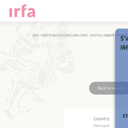
IRFA
>
MEP PUBLICATIONS (1840-1967) : DIGITAL LIBRARY
>
PUBLIC
S'i
IR
Back to search
L’
Country
Vietnam