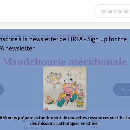
ATIONS
>
RAPPORT ANNUEL 1916
>
MANDCHOURIE MÉRIDIONALE
nscrire à la newsletter de l'IRFA - Sign up for the
FA newsletter
Mandchourie méridionale
Exce
IRFA vous prépare actuellement de nouvelles ressources sur l’histo
Mission area
Year
des missions catholiques en Chine :
Manchuria
1916