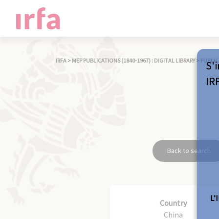
IRFA
>
MEP PUBLICATIONS (1840-1967) : DIGITAL LIBRARY
>
PUBLIC
S'i
IR
Back to search
L’
Country
China