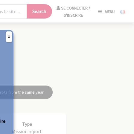
SE
SE CONNECTER /
Search
MENU
CONNECT
S'INSCRIRE
/
S'INSCRIR
X
CLO
rpts from the same year
ire
Type
Mission report