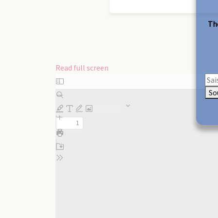
The
Read full screen
Skip
to
So
PDF
content