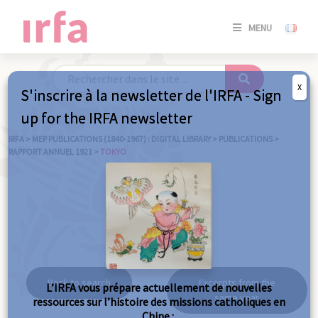
SE
MENU
CONNE
/
S'INSC
X
S'inscrire à la newsletter de l'IRFA - Sign
SE
up for the IRFA newsletter
CONNE
/ S'INSC
IRFA
>
MEP PUBLICATIONS (1840-1967) : DIGITAL LIBRARY
>
PUBLICATIONS
>
RAPPORT ANNUEL 1921
>
TOKYO
C
Tokyo
Back to search
Excerpts from the
L’IRFA vous prépare actuellement de nouvelles
same year
ressources sur l’histoire des missions catholiques en
Chine :