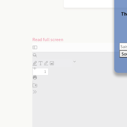
The
Read full screen
Skip
to
So
PDF
content