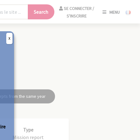
SE
SE CONNECTER /
Search
MENU
CONNECT
S'INSCRIRE
/
S'INSCRIR
X
CLO
rpts from the same year
ire
Type
Mission report