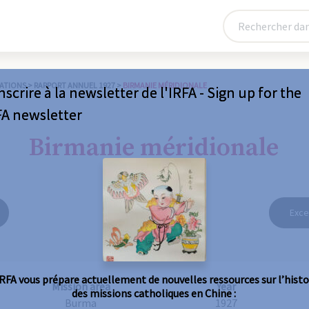
ATIONS
>
RAPPORT ANNUEL 1927
>
BIRMANIE MÉRIDIONALE
nscrire à la newsletter de l'IRFA - Sign up for the
FA newsletter
Birmanie méridionale
Exce
IRFA vous prépare actuellement de nouvelles ressources sur l’histo
Mission area
Year
des missions catholiques en Chine :
Burma
1927