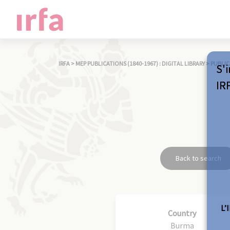
IRFA
>
MEP PUBLICATIONS (1840-1967) : DIGITAL LIBRARY
>
PUBLIC
S'i
IR
Back to search
L’
Country
Burma