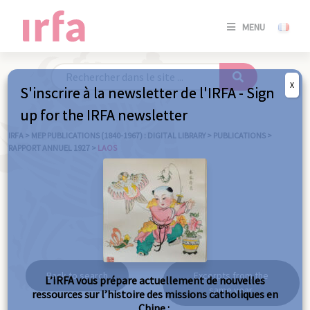
SE
MENU
CONNE
/
S'INSC
X
S'inscrire à la newsletter de l'IRFA - Sign
SE
up for the IRFA newsletter
CONNE
/ S'INSC
IRFA
>
MEP PUBLICATIONS (1840-1967) : DIGITAL LIBRARY
>
PUBLICATIONS
>
RAPPORT ANNUEL 1927
>
LAOS
C
Laos
Back to search
Excerpts from the
L’IRFA vous prépare actuellement de nouvelles
same year
ressources sur l’histoire des missions catholiques en
Chine :