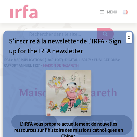
SE
MENU
CONNE
/
S'INSC
X
S'inscrire à la newsletter de l'IRFA - Sign
SE
up for the IRFA newsletter
CONNE
/ S'INSC
IRFA
>
MEP PUBLICATIONS (1840-1967) : DIGITAL LIBRARY
>
PUBLICATIONS
>
RAPPORT ANNUEL 1927
>
MAISON DE NAZARETH
C
Maison de Nazareth
Back to search
Excerpts from the
L’IRFA vous prépare actuellement de nouvelles
same year
ressources sur l’histoire des missions catholiques en
Chine :