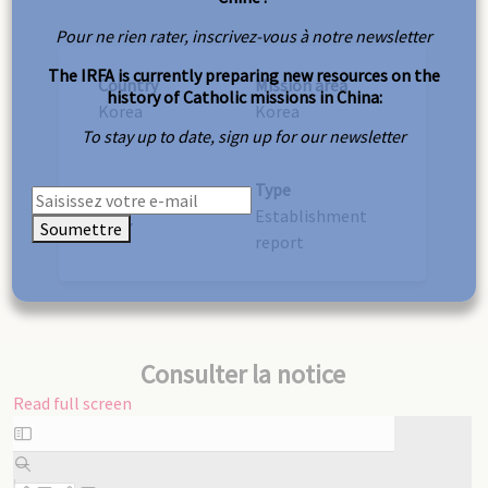
Pour ne rien rater, inscrivez-vous à notre newsletter
The IRFA is currently preparing new resources on the
Country
Mission area
history of Catholic missions in China:
Korea
Korea
To stay up to date, sign up for our newsletter
Type
Year
Establishment
Soumettre
1927
report
Consulter la notice
Read full screen
Skip
to
PDF