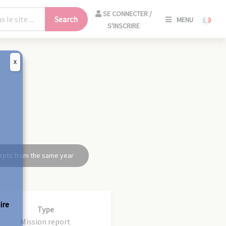
SE
SE CONNECTER /
Search
MENU
CONNECT
S'INSCRIRE
/
S'INSCRIR
X
CLO
rpts from the same year
ire
Type
Mission report