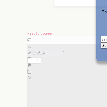
The
Read full screen
Skip
to
So
PDF
content