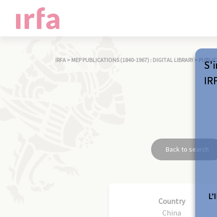
IRFA
>
MEP PUBLICATIONS (1840-1967) : DIGITAL LIBRARY
>
PUBLIC
S'i
IR
Back to search
L’
Country
China