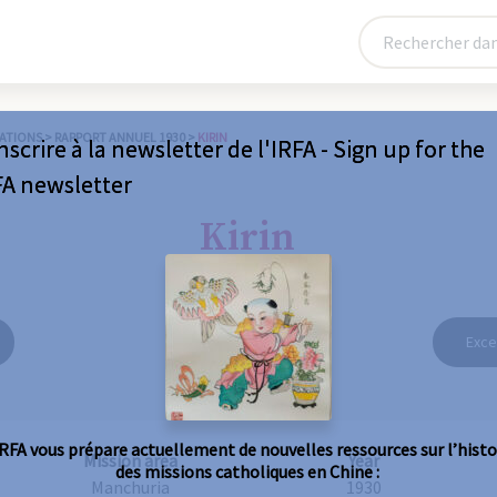
ATIONS
>
RAPPORT ANNUEL 1930
>
KIRIN
nscrire à la newsletter de l'IRFA - Sign up for the
FA newsletter
Kirin
Exce
IRFA vous prépare actuellement de nouvelles ressources sur l’histo
Mission area
Year
des missions catholiques en Chine :
Manchuria
1930